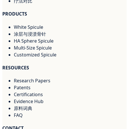
疗法对比
PRODUCTS
White Spicule
涂层与浸渍骨针
HA Sphere Spicule
Multi-Size Spicule
Customized Spicule
RESOURCES
Research Papers
Patents
Certifications
Evidence Hub
原料词典
FAQ
CONTACT