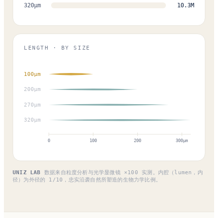
320
µm
10.3M
LENGTH · BY SIZE
100
µm
200
µm
270
µm
320
µm
0
100
200
300µm
UNIZ LAB
数据来自粒度分析与光学显微镜 ×100 实测。内腔（lumen，内
径）为外径的 1/10，忠实沿袭自然所塑造的生物力学比例。