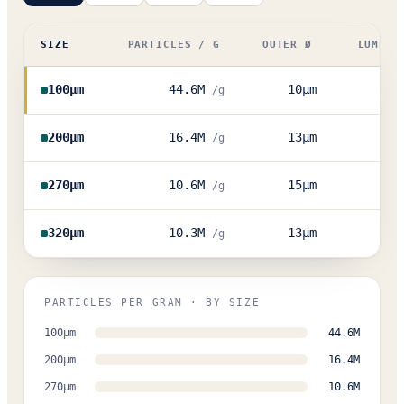
SIZE
PARTICLES / G
OUTER Ø
LUMEN 
44.6M
10
µm
100
µm
/g
16.4M
13
µm
200
µm
/g
10.6M
15
µm
270
µm
/g
10.3M
13
µm
320
µm
/g
PARTICLES PER GRAM · BY SIZE
100
µm
44.6M
200
µm
16.4M
270
µm
10.6M