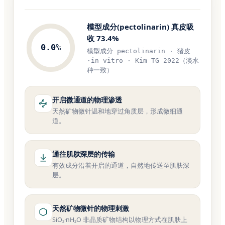
模型成分(pectolinarin) 真皮吸
收 73.4%
0.0
%
模型成分 pectolinarin · 猪皮
·in vitro · Kim TG 2022（淡水
种一致）
开启微通道的物理渗透
天然矿物微针温和地穿过角质层，形成微细通
道。
通往肌肤深层的传输
有效成分沿着开启的通道，自然地传送至肌肤深
层。
天然矿物微针的物理刺激
SiO₂·nH₂O 非晶质矿物结构以物理方式在肌肤上