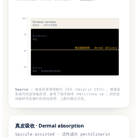
0µm
Stratum corneum
角质层 · 14天代谢周期
20
Epidermis
表皮
抵达肌肤深层 · dermal delivery
40
60
Dermis
真皮 · 有效成分抵达的层次
Source
—
角质层更替周期为 14天（Halprin 1972）。微通道
形成与经皮传输原理，参考了海洋海绵（Haliclona sp.）的经皮
传输研究及微针的类似原理。上图为概念示意。
真皮吸收 · Dermal absorption
Spicule-assisted · 活性成分 pectolinarin