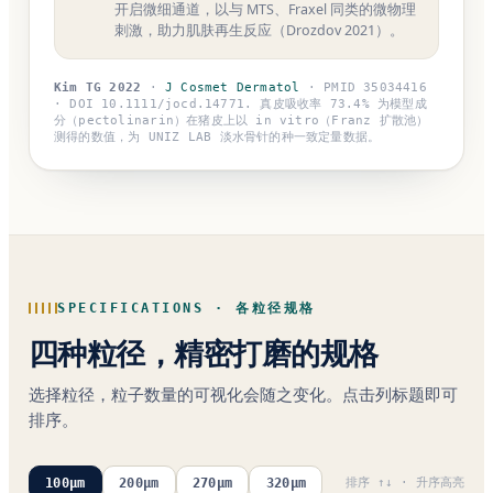
开启微细通道，以与 MTS、Fraxel 同类的微物理
刺激，助力肌肤再生反应（Drozdov 2021）。
Kim TG 2022
·
J Cosmet Dermatol
· PMID 35034416
· DOI 10.1111/jocd.14771.
真皮吸收率 73.4% 为模型成
分（pectolinarin）在猪皮上以 in vitro（Franz 扩散池）
测得的数值，为 UNIZ LAB 淡水骨针的种一致定量数据。
SPECIFICATIONS · 各粒径规格
四种粒径，精密打磨的规格
选择粒径，粒子数量的可视化会随之变化。点击列标题即可
排序。
100
µm
200
µm
270
µm
320
µm
排序 ↑↓ · 升序高亮