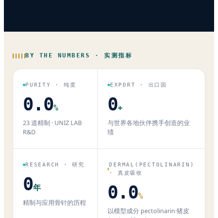
BY THE NUMBERS · 实测指标
PURITY · 纯度
EXPORT · 出口国
0.0
0
%
+
23 道精制 · UNIZ LAB
与世界各地伙伴携手创造的业
R&D
绩
RESEARCH · 研究
DERMAL(PECTOLINARIN)
· 真皮吸收
0
0.0
年
%
精制与应用骨针的历程
以模型成分 pectolinarin·猪皮