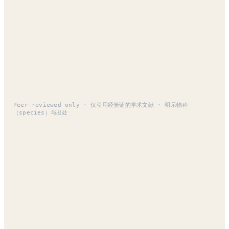
EVIDENCE · 学术依据
经学术验证的骨针
UNIZ LAB 仅引用可经 PMID·DOI 核实的文献。下方数据均
直接取自原始论文核实所得。
Peer-reviewed only · 仅引用经验证的学术文献 · 明示物种
（species）与出处
Spicule-mediated transdermal delivery of
pectolinarin
Kim TG
·
2022
·
Journal of Cosmetic Dermatology
·
PMID
35034416 · DOI 10.1111/jocd.14771
天然骨针经皮传输研究 —— 模型成分（pectolinarin）·猪皮·in
vitro 真皮吸收率
· 淡水种一致定量
73.4%