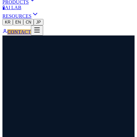
PRODUCTS
🧪
AI LAB
RESOURCES
KR
EN
CN
JP
CONTACT